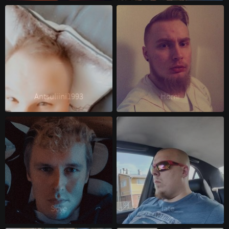
Antsuliini1993 
Hörni 
Scye 
_late__ 