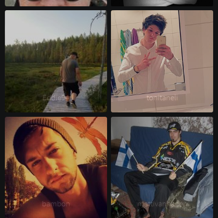
Eddie94 
tonitaneli 
bambon 
mattivanhanen 