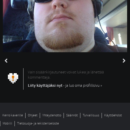
Vain sisäänkirjautuneet voivat lukea ja lähettää
kommentteja.
Liity käyttäjäksi nyt
- ja luo oma profiilisivu »
Kerro kaverille
Ohjeet
Yhteydenotto
Säännöt
Turvallisuus
Käyttöehdot
Mobiili
Tietosuoja- ja rekisteriseloste