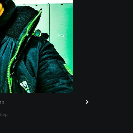
10
tteja.