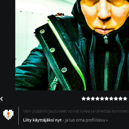
Vain sisäänkirjautuneet voivat lukea ja lähettää kommen
Liity käyttäjäksi nyt
- ja luo oma profiilisivu »