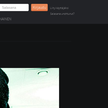
Kirjaudu
Liity käyttäjäksi
Salasana unohtunut?
NAINEN