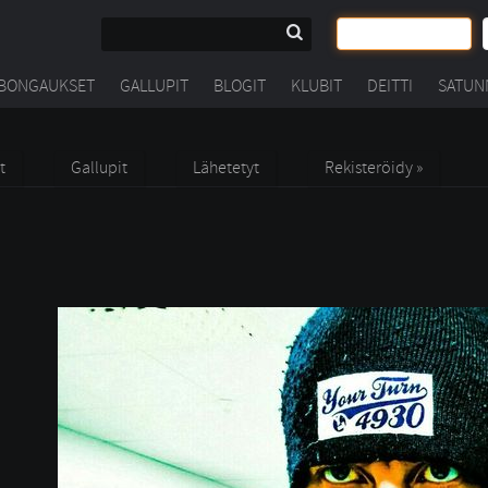
BONGAUKSET
GALLUPIT
BLOGIT
KLUBIT
DEITTI
SATUN
t
Gallupit
Lähetetyt
Rekisteröidy »