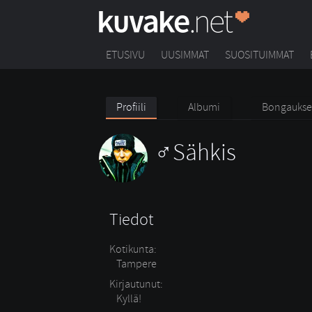
ETUSIVU
UUSIMMAT
SUOSITUIMMAT
Profiili
Albumi
Bongaukse
Sähkis
Tiedot
Kotikunta:
Tampere
Kirjautunut:
Kyllä!