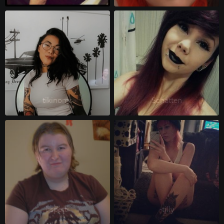
tikinoms 
Schatten 
lispetti 
-tilly 