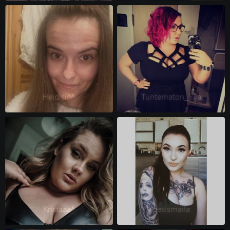
Heidisi^^ 
Tuntematon_lilja 
Kristaaa^ 
pesismaila 