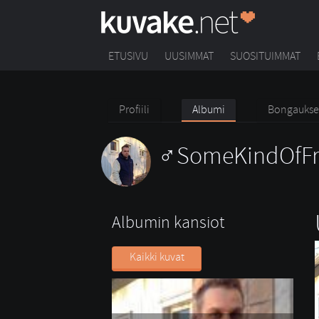
ETUSIVU
UUSIMMAT
SUOSITUIMMAT
Profiili
Albumi
Bongaukse
SomeKindOfFr
Albumin kansiot
Kaikki kuvat