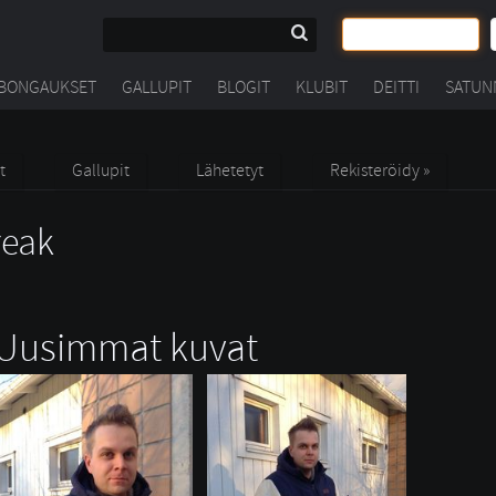
BONGAUKSET
GALLUPIT
BLOGIT
KLUBIT
DEITTI
SATUN
t
Gallupit
Lähetetyt
Rekisteröidy »
eak
Uusimmat kuvat