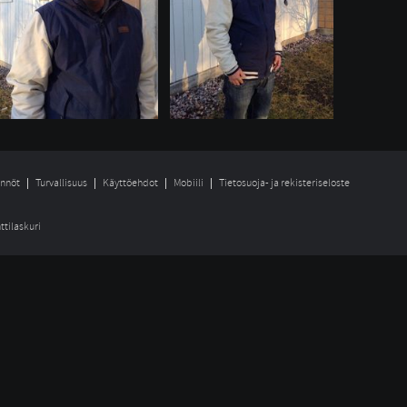
nnöt
Turvallisuus
Käyttöehdot
Mobiili
Tietosuoja- ja rekisteriseloste
ttilaskuri