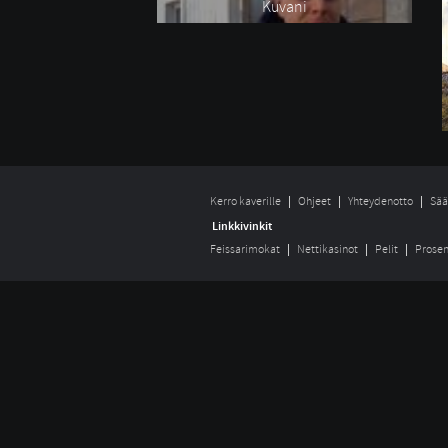
Kuvani
Kerro kaverille
Ohjeet
Yhteydenotto
Sää
Linkkivinkit
Feissarimokat
Nettikasinot
Pelit
Prosen