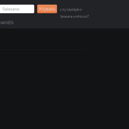
Kirjaudu
Liity käyttäjäksi
Salasana unohtunut?
NAINEN