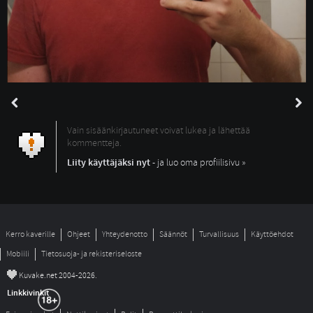
Vain sisäänkirjautuneet voivat lukea ja lähettää
kommentteja.
Liity käyttäjäksi nyt
- ja luo oma profiilisivu »
Kerro kaverille
Ohjeet
Yhteydenotto
Säännöt
Turvallisuus
Käyttöehdot
Mobiili
Tietosuoja- ja rekisteriseloste
©
Kuvake.net 2004-2026.
Linkkivinkit