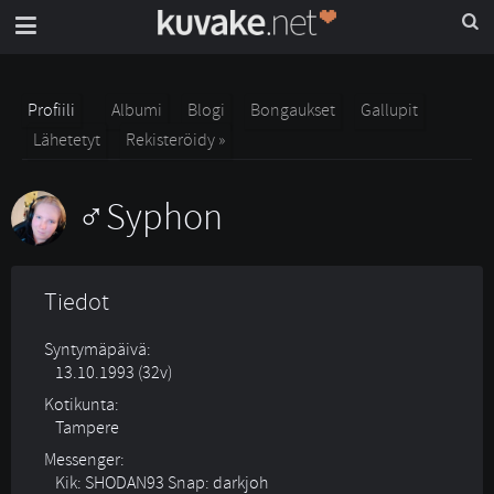
Profiili
Albumi
Blogi
Bongaukset
Gallupit
Lähetetyt
Rekisteröidy »
Syphon
Tiedot
Syntymäpäivä:
13.10.1993 (32v)
Kotikunta:
Tampere
Messenger:
Kik: SHODAN93 Snap: darkjoh