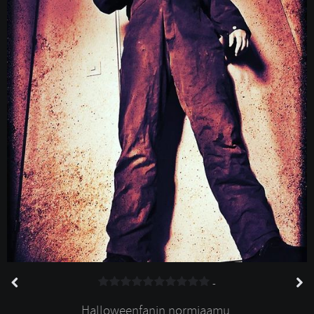
-
Halloweenfanin normiaamu.