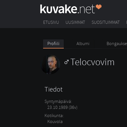
ETUSIVU
UUSIMMAT
SUOSITUIMMAT
Profiili
Albumi
Bongaukse
Telocvovim
Tiedot
Syntymäpäivä:
23.10.1989 (36v)
Kotikunta:
Kouvola