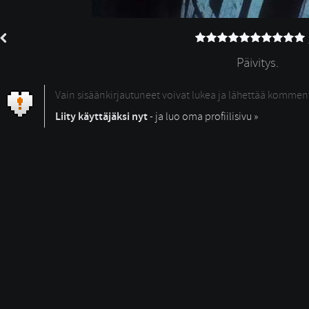
Päivitys.
Vain sisäänkirjautuneet voivat lukea ja lähettää kommen
Liity käyttäjäksi nyt
- ja luo oma profiilisivu »