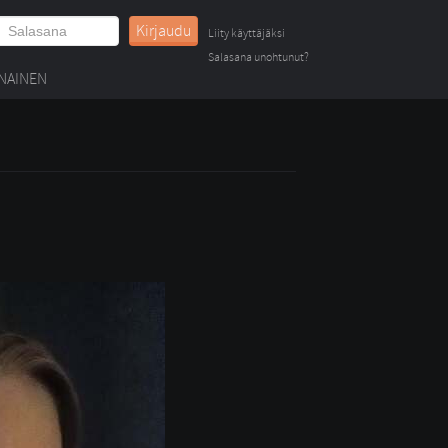
Kirjaudu
Liity käyttäjäksi
Salasana unohtunut?
NAINEN