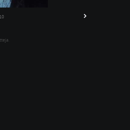
10
tteja.