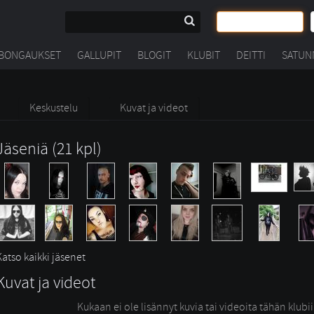
BONGAUKSET
GALLUPIT
BLOGIT
KLUBIT
DEITTI
SATUN
Keskustelu
Kuvat ja videot
Jäseniä (21 kpl)
Katso kaikki jäsenet
Kuvat ja videot
Kukaan ei ole lisännyt kuvia tai videoita tähän klubi