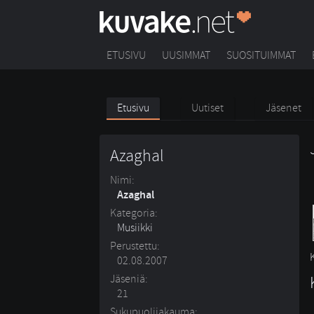
ETUSIVU
UUSIMMAT
SUOSITUIMMAT
Etusivu
Uutiset
Jäsenet
Azaghal
Nimi:
Azaghal
Kategoria:
Musiikki
Perustettu:
02.08.2007
Jäseniä:
21
Sukupuolijakauma: