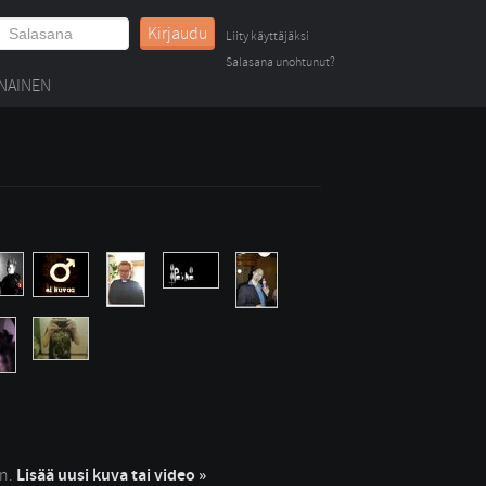
Kirjaudu
Liity käyttäjäksi
Salasana unohtunut?
NAINEN
in.
Lisää uusi kuva tai video »