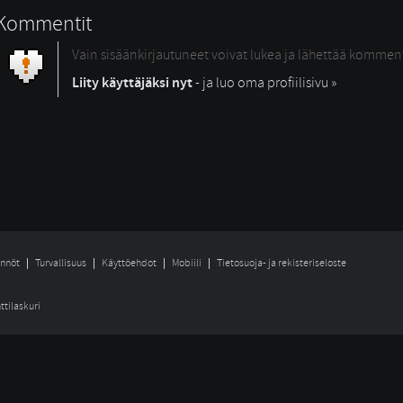
Kommentit
Vain sisäänkirjautuneet voivat lukea ja lähettää kommen
Liity käyttäjäksi nyt
- ja luo oma profiilisivu »
nnöt
Turvallisuus
Käyttöehdot
Mobiili
Tietosuoja- ja rekisteriseloste
ttilaskuri