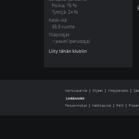
Poikia: 76 %
Tyttöjä: 24 %
Keski-ikä:
38,8 vuotta
Ylläpitäjät:
pauhi
(perustaja)
Liity tähän klubiin
Kerro kaverille
Ohjeet
Yhteydenotto
Sää
Linkkivinkit
Feissarimokat
Nettikasinot
Pelit
Prosen