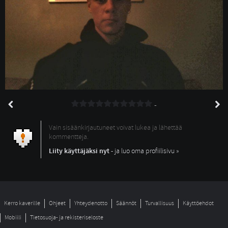
-
Vain sisäänkirjautuneet voivat lukea ja lähettää
kommentteja.
Liity käyttäjäksi nyt
- ja luo oma profiilisivu »
Kerro kaverille
Ohjeet
Yhteydenotto
Säännöt
Turvallisuus
Käyttöehdot
Mobiili
Tietosuoja- ja rekisteriseloste