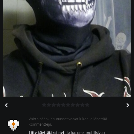
-
Vain sisäänkirjautuneet voivat lukea ja lähettää
kommentteja.
Liity käyttäjäksi nyt
- ja luo oma profiilisivu »