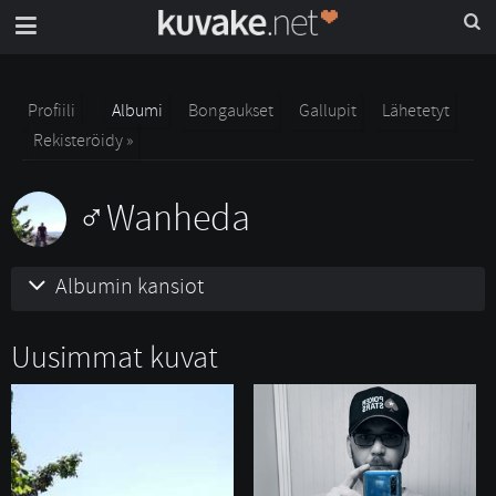
Profiili
Albumi
Bongaukset
Gallupit
Lähetetyt
Rekisteröidy »
Wanheda
Albumin kansiot
Uusimmat kuvat