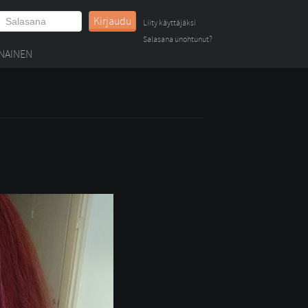
Kirjaudu
Liity käyttäjäksi
Salasana unohtunut?
NAINEN