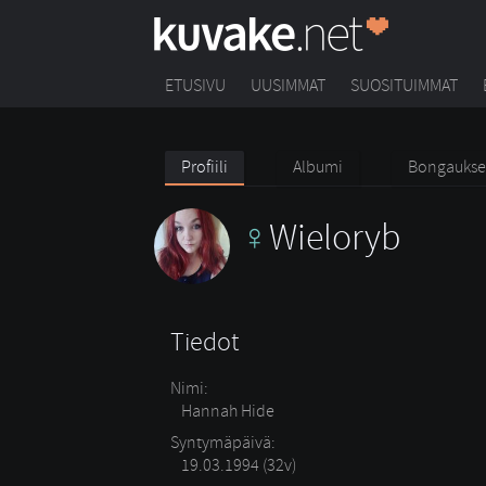
ETUSIVU
UUSIMMAT
SUOSITUIMMAT
Profiili
Albumi
Bongaukse
Wieloryb
Tiedot
Nimi:
Hannah Hide
Syntymäpäivä:
19.03.1994 (32v)