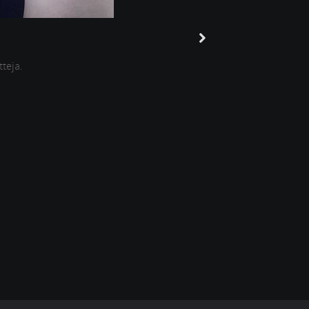
tteja.