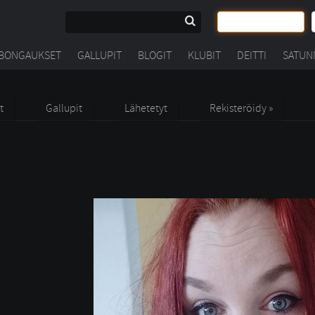
BONGAUKSET
GALLUPIT
BLOGIT
KLUBIT
DEITTI
SATUN
t
Gallupit
Lähetetyt
Rekisteröidy »