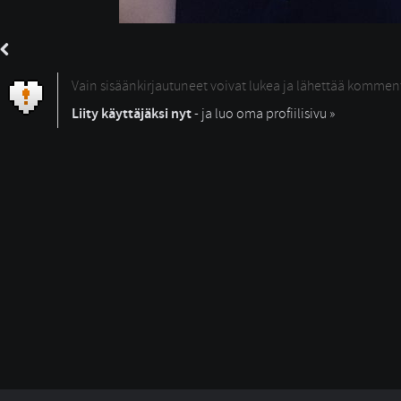
Vain sisäänkirjautuneet voivat lukea ja lähettää kommen
Liity käyttäjäksi nyt
- ja luo oma profiilisivu »