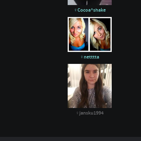
Cocoa^shake
netttta
jansku1994