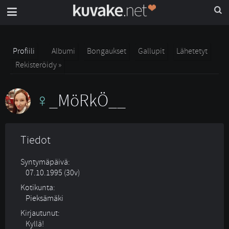
Profiili
Albumi
Bongaukset
Gallupit
Lähetetyt
Rekisteröidy »
_MöRkÖ__
Tiedot
Syntymäpäivä:
07.10.1995 (30v)
Kotikunta:
Pieksämäki
Kirjautunut:
Kyllä!