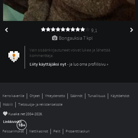
9,1
Bongauksia 
7 kpl
Vain sisäänkirjautuneet voivat lukea ja lähettää
kommentteja.
Liity käyttäjäksi nyt
- ja luo oma profiilisivu »
Kerro kaverille
Ohjeet
Yhteydenotto
Säännöt
Turvallisuus
Käyttöehdot
Mobiili
Tietosuoja- ja rekisteriseloste
©
Kuvake.net 2004-2026.
Linkkivinkit
Feissarimokat
Nettikasinot
Pelit
Prosenttilaskuri