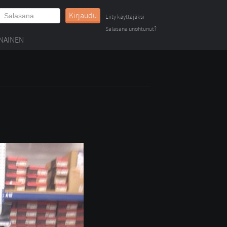
Kirjaudu
Liity käyttäjäksi
Salasana unohtunut?
NAINEN