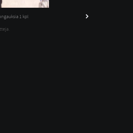
ngauksia 
1 kpl
tteja.