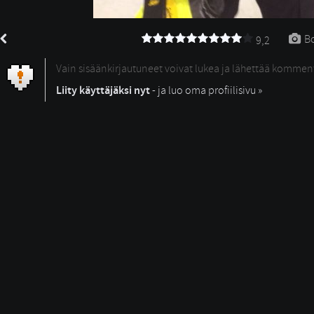
Bo
9,2
Vain sisäänkirjautuneet voivat lukea ja lähettää kommen
Liity käyttäjäksi nyt
- ja luo oma profiilisivu »