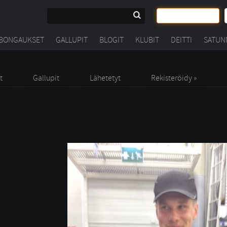
BONGAUKSET
GALLUPIT
BLOGIT
KLUBIT
DEITTI
SATUN
t
Gallupit
Lähetetyt
Rekisteröidy »