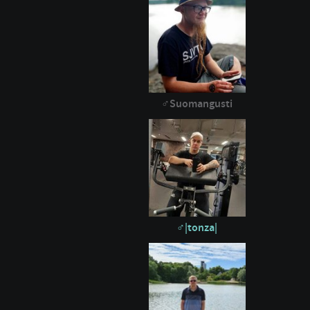
Suomangusti
|tonza|