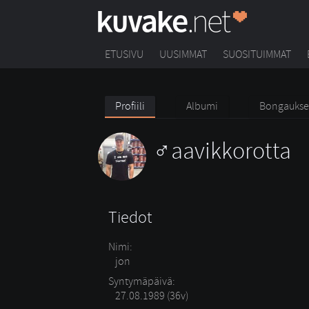
ETUSIVU
UUSIMMAT
SUOSITUIMMAT
Profiili
Albumi
Bongaukse
aavikkorotta
Tiedot
Nimi:
jon
Syntymäpäivä:
27.08.1989 (36v)