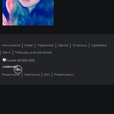
Kerro kaverille
Ohjeet
Yhteydenotto
Säännöt
Turvallisuus
Käyttöehdot
Mobiili
Tietosuoja- ja rekisteriseloste
©
Kuvake.net 2004-2026.
Linkkivinkit
Feissarimokat
Nettikasinot
Pelit
Prosenttilaskuri