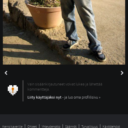
Vain sisäänkirjautuneet voivat lukea ja lähettää
kommentteja.
Liity käyttäjäksi nyt
- ja luo oma profiilisivu »
Kerro kaverille
Ohjeet
Yhteydenotto
Säännöt
Turvallisuus
Käyttöehdot