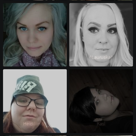
mar- 
^Lauruska^ 
Heidiliini89 
Kasl 