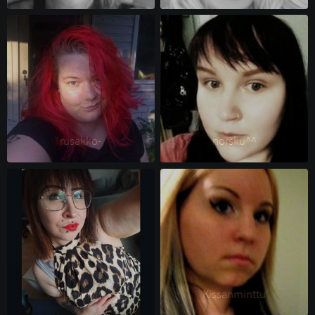
rusakko- 
norsku^^ 
^|Jenny|^ 
Kissanminttu 