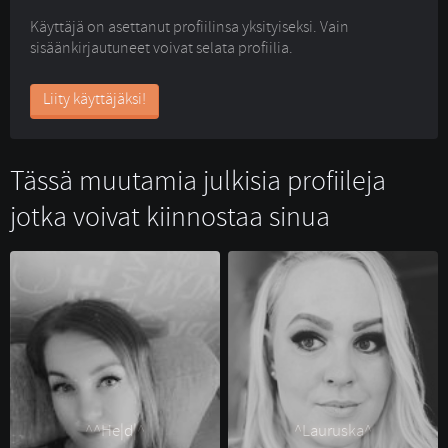
Käyttäjä on asettanut profiilinsa yksityiseksi. Vain
sisäänkirjautuneet voivat selata profiilia.
Liity käyttäjäksi!
Tässä muutamia julkisia profiileja
jotka voivat kiinnostaa sinua
^^He|d|^ 
^Lauruska^ 