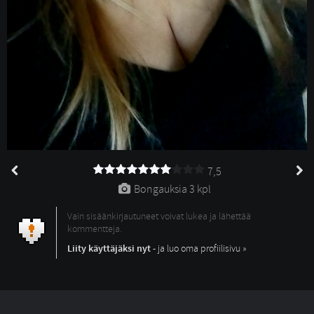
7,5
Bongauksia 
3 kpl
Vain sisäänkirjautuneet voivat lukea ja lähettää
kommentteja.
Liity käyttäjäksi nyt
- ja luo oma profiilisivu »