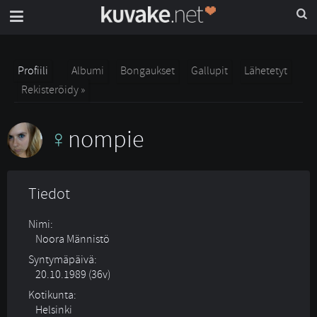
Profiili
Albumi
Bongaukset
Gallupit
Lähetetyt
Rekisteröidy »
nompie
Tiedot
Nimi:
Noora Männistö
Syntymäpäivä:
20.10.1989 (36v)
Kotikunta:
Helsinki