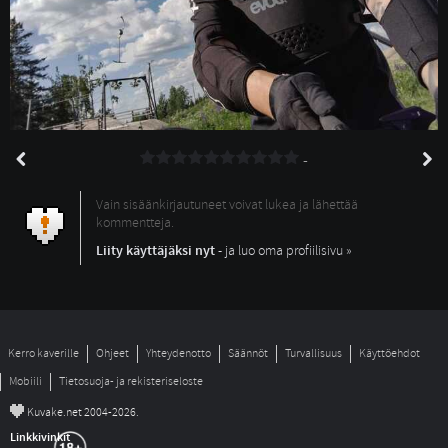
-
Vain sisäänkirjautuneet voivat lukea ja lähettää
kommentteja.
Liity käyttäjäksi nyt
- ja luo oma profiilisivu »
Kerro kaverille
Ohjeet
Yhteydenotto
Säännöt
Turvallisuus
Käyttöehdot
Mobiili
Tietosuoja- ja rekisteriseloste
©
Kuvake.net 2004-2026.
Linkkivinkit