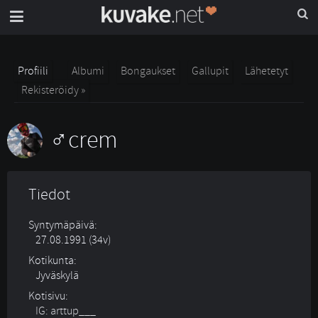
Profiili
Albumi
Bongaukset
Gallupit
Lähetetyt
Rekisteröidy »
crem
Tiedot
Syntymäpäivä:
27.08.1991 (34v)
Kotikunta:
Jyväskylä
Kotisivu:
IG: arttup___