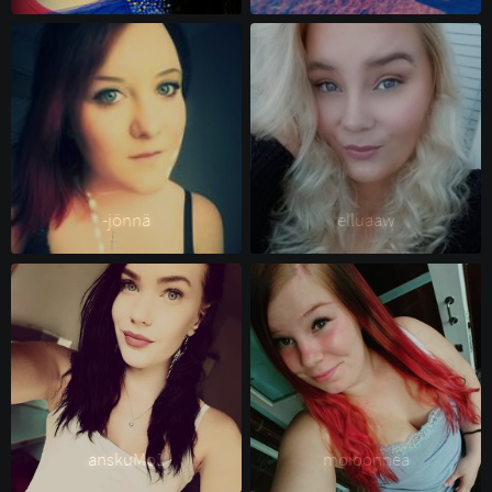
-jönnä 
elluaaw 
anskuMo1 
moioonnea 