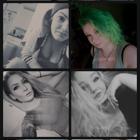
Miqutar_ 
susanna95 
DIFFICULTKID 
tannja] 