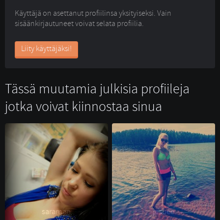
Käyttäjä on asettanut profiilinsa yksityiseksi. Vain
sisäänkirjautuneet voivat selata profiilia.
Liity käyttäjäksi!
Tässä muutamia julkisia profiileja
jotka voivat kiinnostaa sinua
saraman 
jesuee 