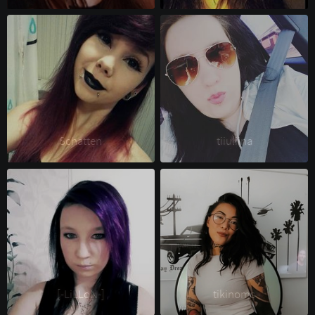
Schatten 
tiiuliina 
[-LiLLoN-] 
tikinoms 