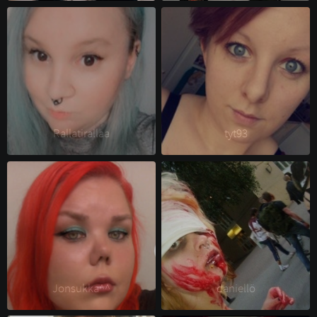
Rallatirallaa 
tyt93 
Jonsukka^^ 
daniellö 