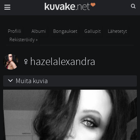
Profiili
Albumi
Bongaukset
Gallupit
Lähetetyt
Rekisteröidy »
hazelalexandra
Muita kuvia