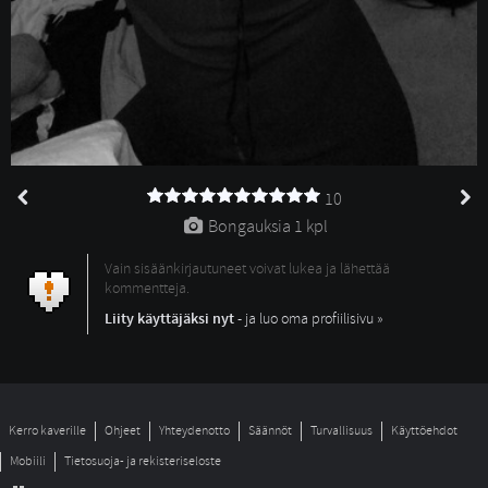
10
Bongauksia 
1 kpl
Vain sisäänkirjautuneet voivat lukea ja lähettää
kommentteja.
Liity käyttäjäksi nyt
- ja luo oma profiilisivu »
Kerro kaverille
Ohjeet
Yhteydenotto
Säännöt
Turvallisuus
Käyttöehdot
Mobiili
Tietosuoja- ja rekisteriseloste