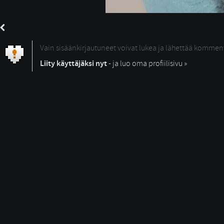
Vain sisäänkirjautuneet voivat lukea ja lähettää kommen
Liity käyttäjäksi nyt
- ja luo oma profiilisivu »