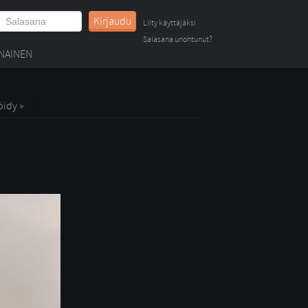
Kirjaudu
Liity käyttäjäksi
Salasana unohtunut?
NAINEN
öidy »