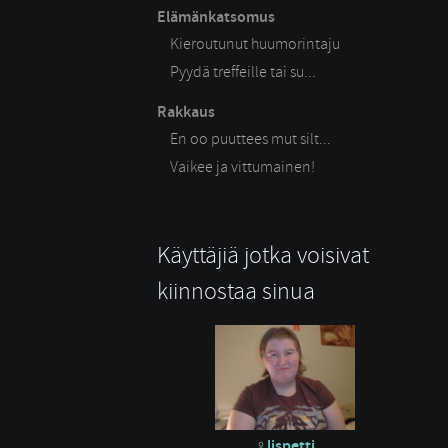
Elämänkatsomus
Kieroutunut huumorintaju
Pyydä treffeille tai su...
Rakkaus
En oo puuttees mut silt...
Vaikee ja vittumainen!
Käyttäjiä jotka voisivat
kiinnostaa sinua
lispetti