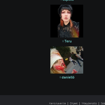
Teru
daniellö
Kerro kaverille
Ohjeet
Yhteydenotto
Sää