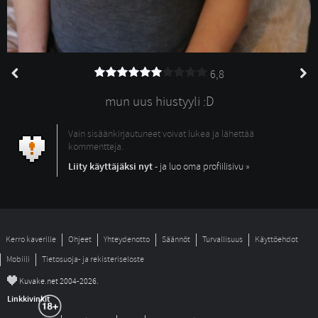
6,8
mun uus hiustyyli :D
Vain sisäänkirjautuneet voivat lukea ja lähettää
kommentteja.
Liity käyttäjäksi nyt
- ja luo oma profiilisivu »
Kerro kaverille
Ohjeet
Yhteydenotto
Säännöt
Turvallisuus
Käyttöehdot
Mobiili
Tietosuoja- ja rekisteriseloste
©
Kuvake.net 2004-2026.
Linkkivinkit