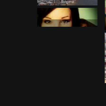
Bulgaria
örr