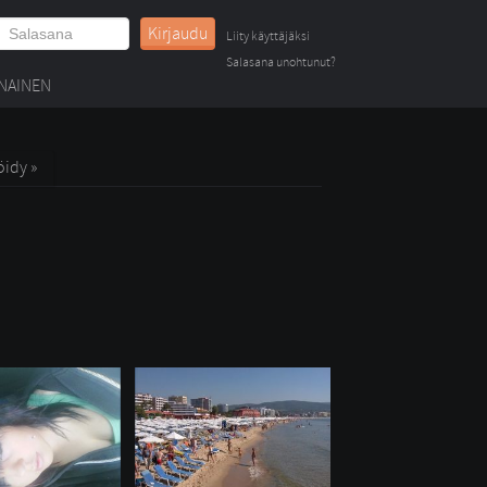
Kirjaudu
Liity käyttäjäksi
Salasana unohtunut?
NAINEN
öidy »