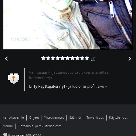
10
Vain sisäänkirjautuneet voivat lukea ja lähettää
kommentteja.
Liity käyttäjäksi nyt
- ja luo oma profiilisivu »
Kerro kaverille
Ohjeet
Yhteydenotto
Säännöt
Turvallisuus
Käyttöehdot
Mobiili
Tietosuoja- ja rekisteriseloste
©
Kuvake.net 2004-2026.