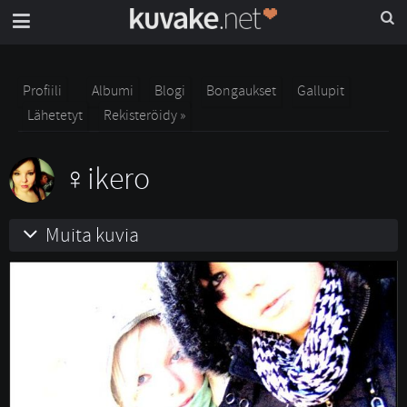
Profiili
Albumi
Blogi
Bongaukset
Gallupit
Lähetetyt
Rekisteröidy »
ikero
Muita kuvia