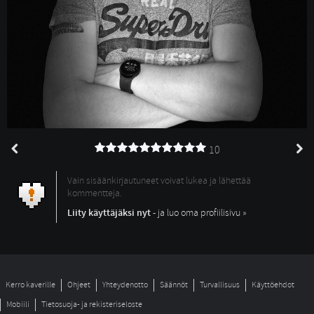
10
Vain sisäänkirjautuneet voivat lukea ja lähettää
kommentteja.
Liity käyttäjäksi nyt
- ja luo oma profiilisivu »
Kerro kaverille
Ohjeet
Yhteydenotto
Säännöt
Turvallisuus
Käyttöehdot
Mobiili
Tietosuoja- ja rekisteriseloste