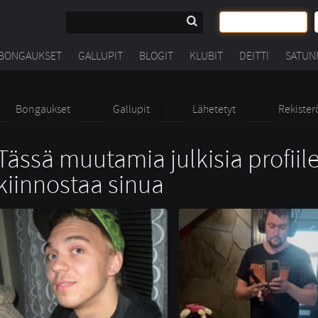
BONGAUKSET
GALLUPIT
BLOGIT
KLUBIT
DEITTI
SATUN
Bongaukset
Gallupit
Lähetetyt
Rekister
Tässä muutamia julkisia profiile
kiinnostaa sinua