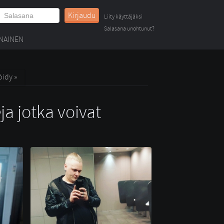
Kirjaudu
Liity käyttäjäksi
Salasana unohtunut?
NAINEN
öidy »
ja jotka voivat