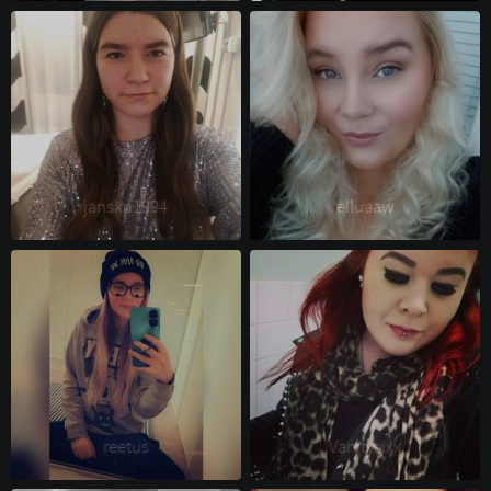
jansku1994 
elluaaw 
reetus 
Vanitysixx 