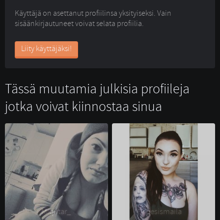
Käyttäjä on asettanut profiilinsa yksityiseksi. Vain
sisäänkirjautuneet voivat selata profiilia.
Liity käyttäjäksi!
Tässä muutamia julkisia profiileja
jotka voivat kiinnostaa sinua
Miqutar_ 
pesismaila 