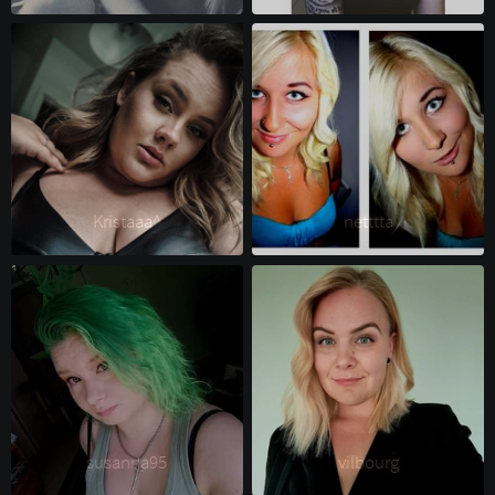
Kristaaa^ 
netttta 
susanna95 
vilbourg 