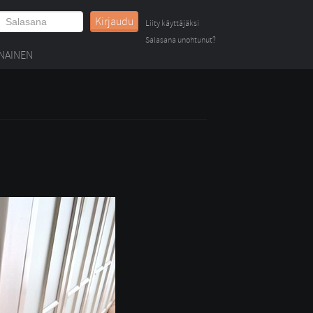
Kirjaudu
Liity käyttäjäksi
Salasana unohtunut?
NAINEN