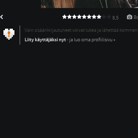
Bo
8,5
Vain sisäänkirjautuneet voivat lukea ja lähettää kommen
Liity käyttäjäksi nyt
- ja luo oma profiilisivu »