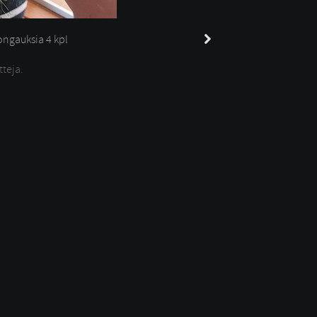
ngauksia 
4 kpl
tteja.