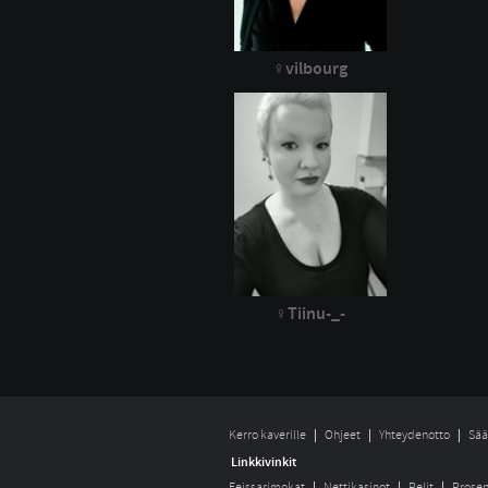
vilbourg
Tiinu-_-
Kerro kaverille
Ohjeet
Yhteydenotto
Sää
Linkkivinkit
Feissarimokat
Nettikasinot
Pelit
Prosen