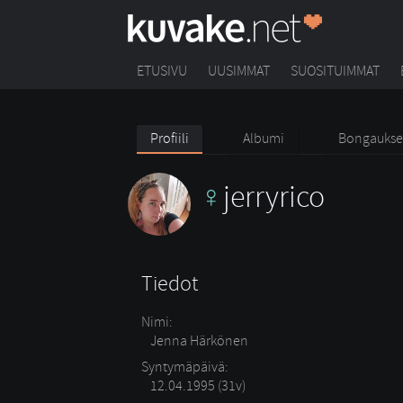
ETUSIVU
UUSIMMAT
SUOSITUIMMAT
Profiili
Albumi
Bongaukse
jerryrico
Tiedot
Nimi:
Jenna Härkönen
Syntymäpäivä:
12.04.1995 (31v)