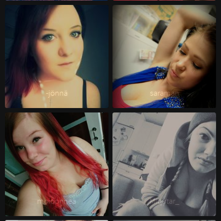
-jönnä 
saraman 
moioonnea 
Miqutar_ 