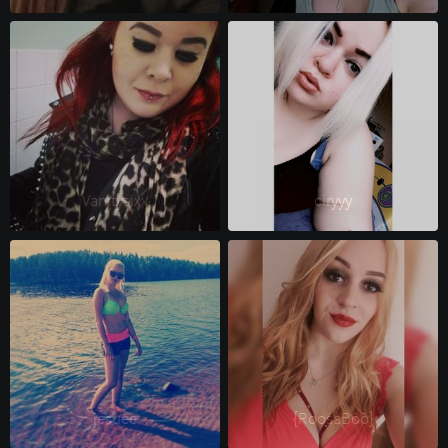
Vanitysixx 
ciryyy 
jesuee 
{RoosaBöö} 