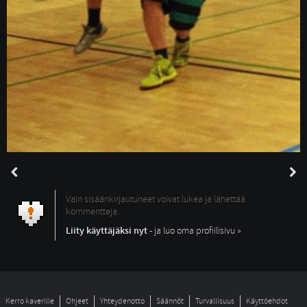
Vain sisäänkirjautuneet voivat lukea ja lähettää
kommentteja.
Liity käyttäjäksi nyt
- ja luo oma profiilisivu »
Kerro kaverille
Ohjeet
Yhteydenotto
Säännöt
Turvallisuus
Käyttöehdot