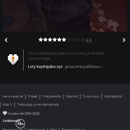
6,6
Vain sisäänkirjautuneet voivat lukea ja lähettää
kommentteja.
Liity käyttäjäksi nyt
- ja luo oma profiilisivu »
Kerro kaverille
Ohjeet
Yhteydenotto
Säännöt
Turvallisuus
Käyttöehdot
Mobiili
Tietosuoja- ja rekisteriseloste
©
Kuvake.net 2004-2026.
Linkkivinkit
Feissarimokat
Nettikasinot
Pelit
Prosenttilaskuri