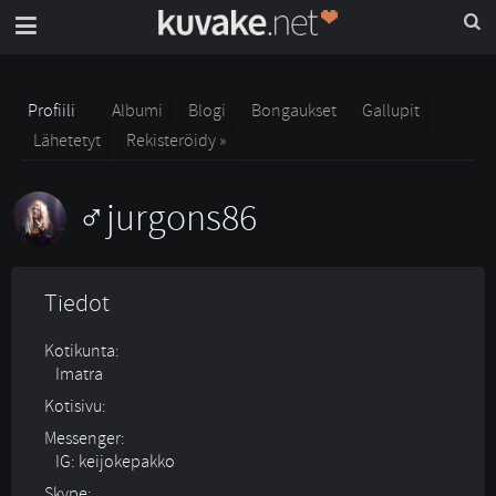
Profiili
Albumi
Blogi
Bongaukset
Gallupit
Lähetetyt
Rekisteröidy »
jurgons86
Tiedot
Kotikunta:
Imatra
Kotisivu:
Messenger:
IG: keijokepakko
Skype: