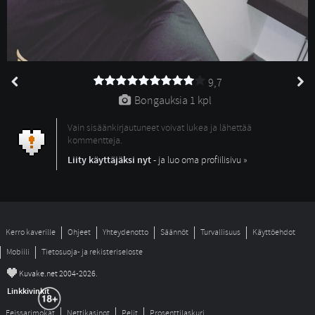
9,7
Bongauksia 
1 kpl
Vain sisäänkirjautuneet voivat lukea ja lähettää
kommentteja.
Liity käyttäjäksi nyt
- ja luo oma profiilisivu »
Kerro kaverille
Ohjeet
Yhteydenotto
Säännöt
Turvallisuus
Käyttöehdot
Mobiili
Tietosuoja- ja rekisteriseloste
©
Kuvake.net 2004-2026.
Linkkivinkit
Feissarimokat
Nettikasinot
Pelit
Prosenttilaskuri