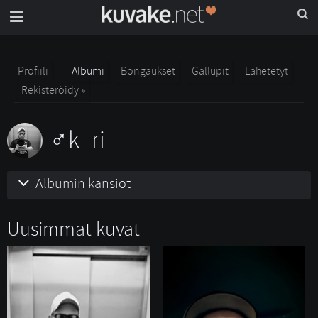
Profiili
Albumi
Bongaukset
Gallupit
Lähetetyt
Rekisteröidy »
k_ri
Albumin kansiot
Uusimmat kuvat