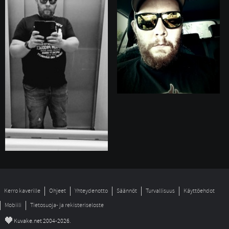
Kerro kaverille
Ohjeet
Yhteydenotto
Säännöt
Turvallisuus
Käyttöehdot
Mobiili
Tietosuoja- ja rekisteriseloste
©
Kuvake.net 2004-2026.