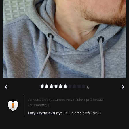
6
Vain sisäänkirjautuneet voivat lukea ja lähettää
kommentteja.
Liity käyttäjäksi nyt
- ja luo oma profiilisivu »