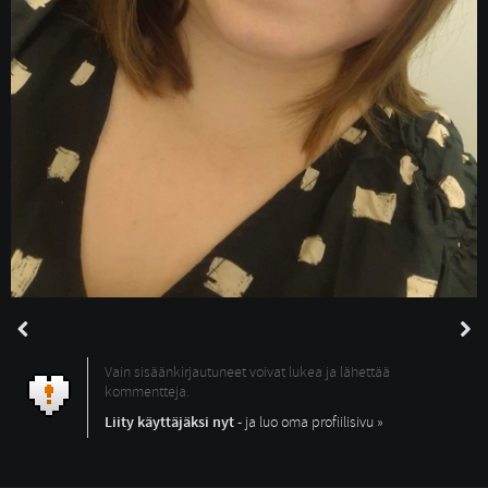
Vain sisäänkirjautuneet voivat lukea ja lähettää
kommentteja.
Liity käyttäjäksi nyt
- ja luo oma profiilisivu »