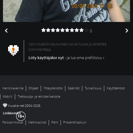
9
Vain sisäänkirjautuneet voivat lukea ja lähettää
kommentteja.
Liity käyttäjäksi nyt
- ja luo oma profiilisivu »
Kerro kaverille
Ohjeet
Yhteydenotto
Säännöt
Turvallisuus
Käyttöehdot
Mobiili
Tietosuoja- ja rekisteriseloste
©
Kuvake.net 2004-2026.
Linkkivinkit
Feissarimokat
Nettikasinot
Pelit
Prosenttilaskuri