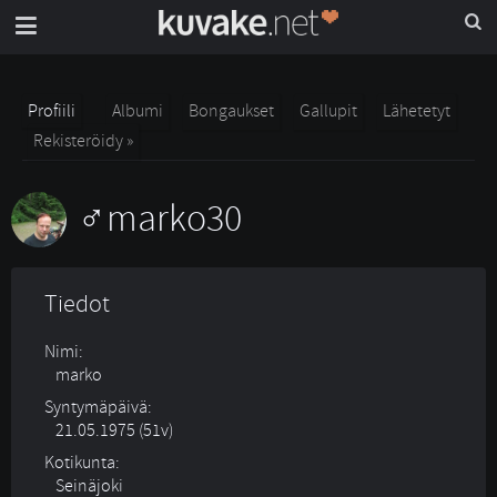
Profiili
Albumi
Bongaukset
Gallupit
Lähetetyt
Rekisteröidy »
marko30
Tiedot
Nimi:
marko
Syntymäpäivä:
21.05.1975 (51v)
Kotikunta:
Seinäjoki