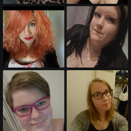
DaNe^ 
marre_^^ 
[-heiniliinu92-]] 
kitzka 