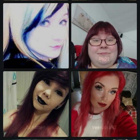
jonn-a^^ 
Pk21 
Schatten 
Veeruska92 