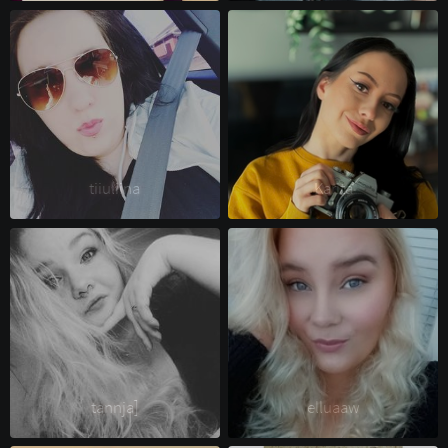
tiiuliina 
Karita 
tannja] 
elluaaw 