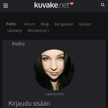
Profiili
Albumi
Blogi
Bongaukset
Gallupit
Lähetetyt
Rekisteröidy »
Profiili
penisrinki
Kirjaudu sisään