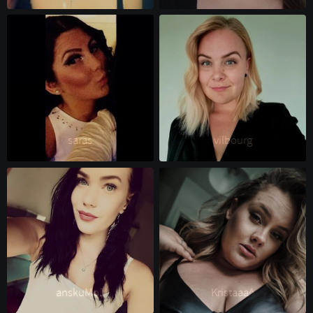
saräs 
vilbourg 
anskuMo1 
Kristaaa^ 