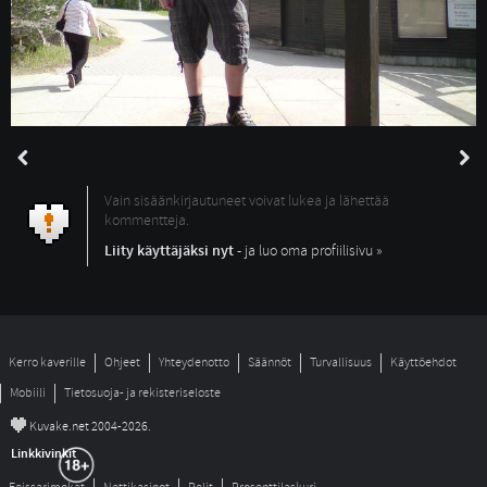
Vain sisäänkirjautuneet voivat lukea ja lähettää
kommentteja.
Liity käyttäjäksi nyt
- ja luo oma profiilisivu »
Kerro kaverille
Ohjeet
Yhteydenotto
Säännöt
Turvallisuus
Käyttöehdot
Mobiili
Tietosuoja- ja rekisteriseloste
©
Kuvake.net 2004-2026.
Linkkivinkit