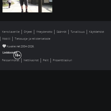
Kerro kaverille
Ohjeet
Yhteydenotto
Säännöt
Turvallisuus
Käyttöehdot
Mobiili
Tietosuoja- ja rekisteriseloste
©
Kuvake.net 2004-2026.
Linkkivinkit
Feissarimokat
Nettikasinot
Pelit
Prosenttilaskuri