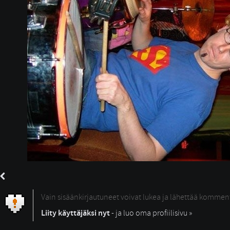
Vain sisäänkirjautuneet voivat lukea ja lähettää kommen
Liity käyttäjäksi nyt
- ja luo oma profiilisivu »