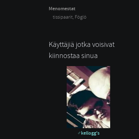
Menomestat
tissipaarit, Föglö
Käyttäjiä jotka voisivat
kiinnostaa sinua
kellogg's