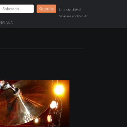
Kirjaudu
Liity käyttäjäksi
Salasana unohtunut?
NAINEN