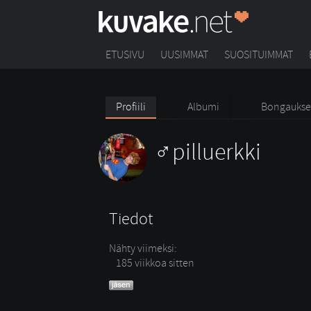
ETUSIVU
UUSIMMAT
SUOSITUIMMAT
Profiili
Albumi
Bongaukse
pilluerkki
Tiedot
Nähty viimeksi:
185 viikkoa sitten