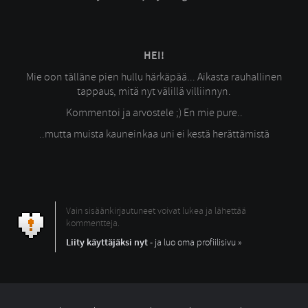
HEI!
Mie oon tälläne pien hullu härkäpää... Aikasta rauhallinen
tappaus, mitä nyt välillä villiinnyn.
Kommentoi ja arvostele ;) En mie pure..
..mutta muista kauneinkaa uni ei kestä herättämistä
Vain sisäänkirjautuneet voivat lukea ja lähettää
kommentteja.
Liity käyttäjäksi nyt
- ja luo oma profiilisivu »