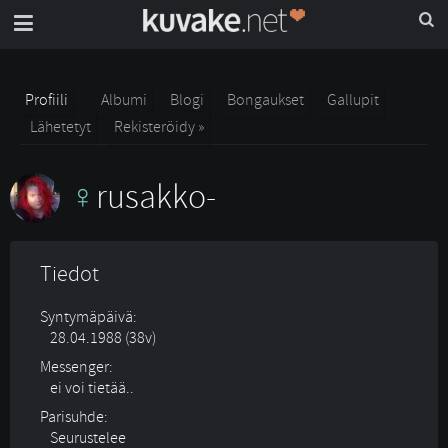
Profiili
Albumi
Blogi
Bongaukset
Gallupit
Lähetetyt
Rekisteröidy »
rusakko-
Tiedot
Syntymäpäivä:
28.04.1988 (38v)
Messenger:
ei voi tietää..
Parisuhde:
Seurustelee 