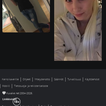
Kerro kaverille
Ohjeet
Yhteydenotto
Säännöt
Turvallisuus
Käyttöehdot
Mobiili
Tietosuoja- ja rekisteriseloste
©
Kuvake.net 2004-2026.
Linkkivinkit