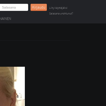
Kirjaudu
Liity käyttäjäksi
Salasana unohtunut?
NAINEN