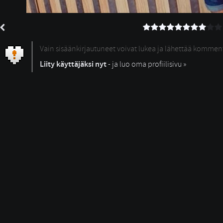
Vain sisäänkirjautuneet voivat lukea ja lähettää kommen
Liity käyttäjäksi nyt
- ja luo oma profiilisivu »