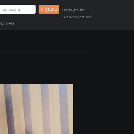
Kirjaudu
Liity käyttäjäksi
Salasana unohtunut?
NAINEN