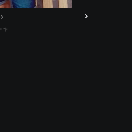
8
tteja.