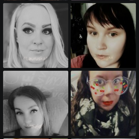
^Lauruska^ 
norsku^^ 
^^He|d|^ 
_rakas_ 