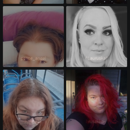
peace_angel 
^Lauruska^ 
hanhe19 
rusakko- 